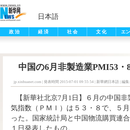
日本語
政 治
経 済
社 会
文 化
エ
中国の6月非製造業PMI53
jp.xinhuanet.com
|
発表時間 2015-07-01 09:55:54
| 新華網日本語 |
編集
【新華社北京7月1日】６月の中国非
気指数（ＰＭＩ）は５３・８で、５月
った。国家統計局と中国物流購買連合
１日発表したもの。