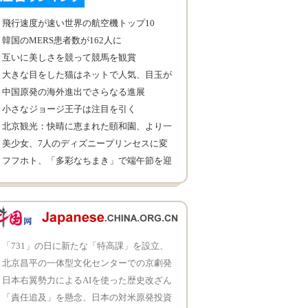
飛行速度が速い世界の航空機トップ10
韓国のMERS患者数が162人に
互いに美しさを競って競馬を観賞
大きな目をした猫はネットで人気、目玉が
外に突き出し
中国原発の海外進出でさらなる進展
小さなジョージ王子は注目を引く
北京観光：快晴に恵まれた頤和園、より一
層綺麗！
美少女、7人のディズニープリンセスに変
身
フフホト、「多彩なちまき」で端午節を迎
え