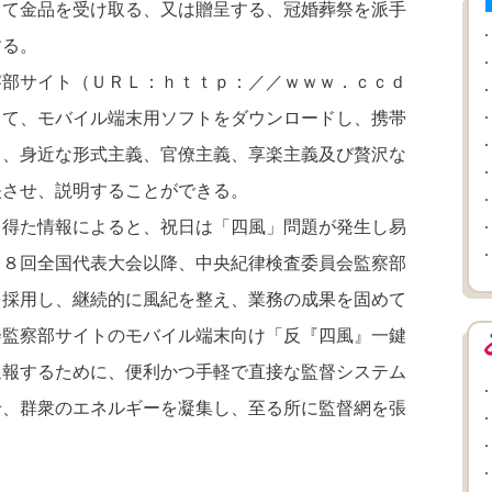
して金品を受け取る、又は贈呈する、冠婚葬祭を派手
する。
部サイト（ＵＲＬ：ｈｔｔｐ：／／ｗｗｗ．ｃｃｄ
して、モバイル端末用ソフトをダウンロードし、携帯
て、身近な形式主義、官僚主義、享楽主義及び贅沢な
映させ、説明することができる。
得た情報によると、祝日は「四風」問題が発生し易
１８回全国代表大会以降、中央紀律検査委員会監察部
を採用し、継続的に風紀を整え、業務の成果を固め
て
会監察部サイトのモバイル端末向け「反『四風』一鍵
通報するために、便利かつ手軽で直接な監督システム
せ、群衆のエネルギーを凝集し、至る所に監督網を張