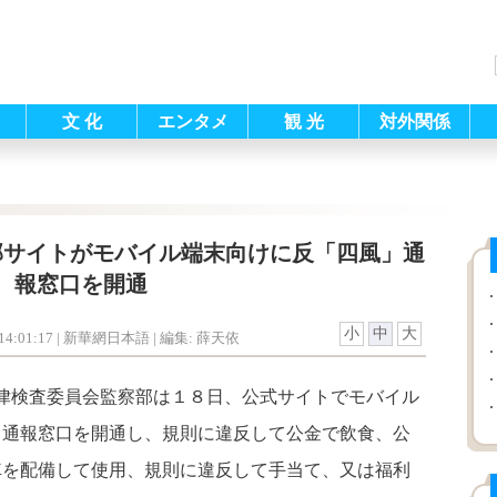
文 化
エンタメ
観 光
対外関係
部サイトがモバイル端末向けに反「四風」通
報窓口を開通
小
中
大
4:01:17
| 新華網日本語 |
編集: 薛天依
律検査委員会監察部は１８日、公式サイトでモバイル
」通報窓口を開通し、規則に違反して公金で飲食、公
車を配備して使用、規則に違反して手当て、又は福利