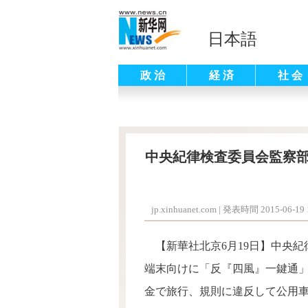
日本語
政 治
経 済
社 会
中央紀律検査委員会監察
jp.xinhuanet.com
|
発表時間 2015-06-19 1
【新華社北京6月19日】
中央紀
端末向けに「反『四風』一鍵通
金で旅行、規則に違反して公用