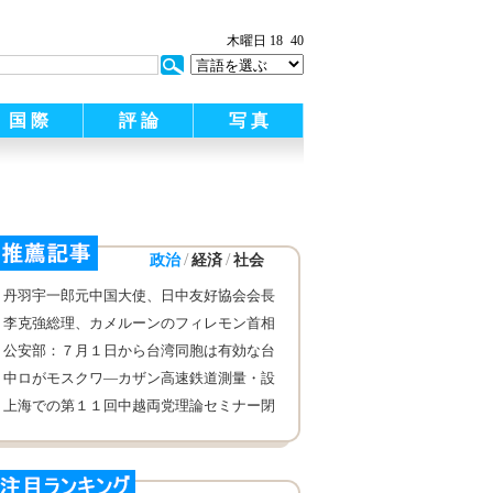
:
木曜日 18
40
国 際
評 論
写 真
/
/
政治
経済
社会
丹羽宇一郎元中国大使、日中友好協会会長
に就任
李克強総理、カメルーンのフィレモン首相
と会談した際 中国とカメルーンの友好的
公安部：７月１日から台湾同胞は有効な台
互恵協力の質向上・アップグレードを推進
胞証を所持し、大陸と往来し、停留・居留
中ロがモスクワ―カザン高速鉄道測量・設
すると強調
できる
計契約調印
上海での第１１回中越両党理論セミナー閉
幕 幅広く共通認識得る