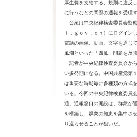
厚生費を支給する、規則に違反
に行うなどの問題の通報を受理
公衆は中央紀律検査委員会監察
ｉ．ｇｏｖ．ｃｎ）にログイン
電話の画像、動画、文字を通じ
風潮といった「四風」問題を反
記者が中央紀律検査委員会から
い多発期になる。中国共産党第
は
重要な時期毎に多
種類の方式
いる
。今回の中央紀律検査委員
通」通報窓口の開設は、群衆が
を構築し、群衆の知恵を集中さ
り巡らせることが狙いだ。