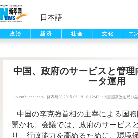
日本語
政 治
経 済
社 会
文 化
エ
中国、政府のサービスと管理
ータ運用
jp.xinhuanet.com
|
発表時間 2015-06-19 10:12:43
| 中国国際放送局 |
編
中国の李克強首相の主宰による国務院
開かれ、会議では、政府のサービス
り、行政能力を高めるために、環境