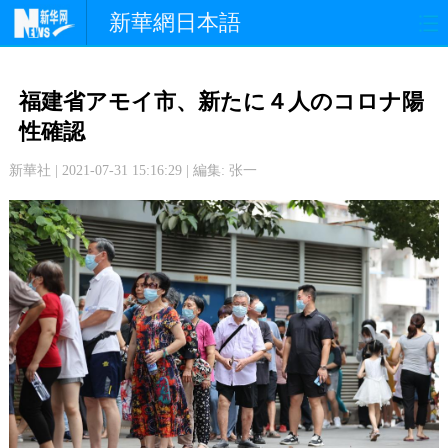
新華網日本語
政 治
経 済
社 会
福建省アモイ市、新たに４人のコロナ陽
文 化
観 光
スポーツ
性確認
新華社 | 2021-07-31 15:16:29 | 編集: 张一
中日交流
国 際
特 集
写 真