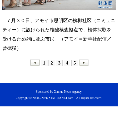
７月３０日、アモイ市思明区の檳榔社区（コミュニ
ティー）に設けられた核酸検査拠点で、検体採取を
受けるため列に並ぶ市民。（アモイ＝新華社配信／
曾徳猛）
1
2
3
4
5
Sponsored by Xinhua News Agency.
Copyright © 2000 -
2026 XINHUANET.com All Rights Reserved.