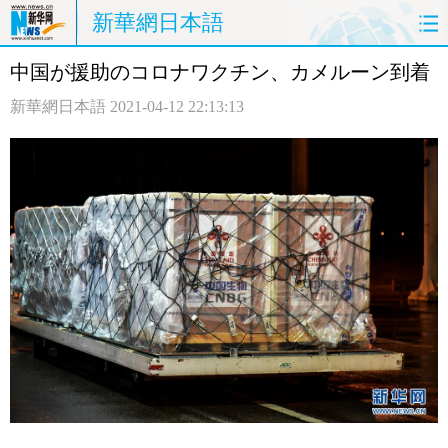
新華網日本語
中国が援助のコロナワクチン、カメルーン到着
ホームページ
政治
経済
新華網日本語
2021-04-12 22:13:13
社会
文化
エンタメ
観光
評論
写真
中日対訳