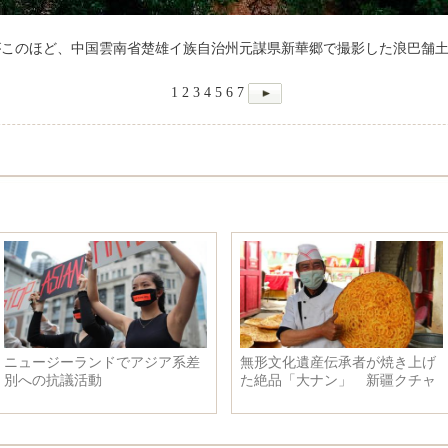
がこのほど、中国雲南省楚雄イ族自治州元謀県新華郷で撮影した浪巴舗
1
2
3
4
5
6
7
ニュージーランドでアジア系差
無形文化遺産伝承者が焼き上げ
別への抗議活動
た絶品「大ナン」 新疆クチャ
市