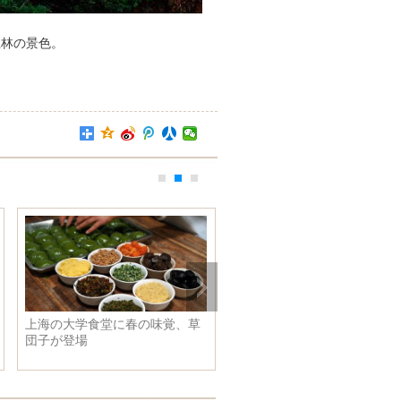
土林の景色。
上海の大学食堂に春の味覚、草
人類が初めて「見た」ブラッ
団子が登場
ホールの偏光画像を公開