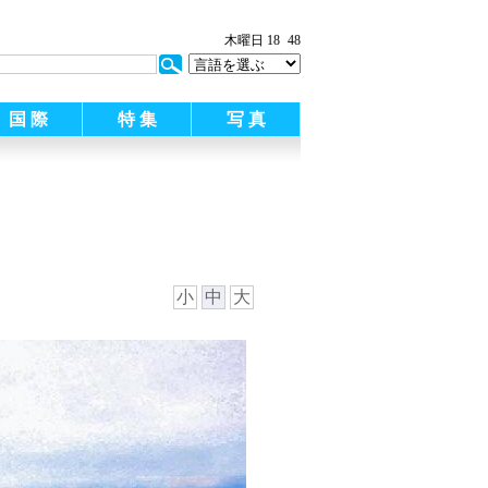
木曜日 18
48
国 際
特 集
写 真
小
中
大