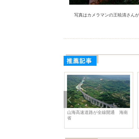
写真はカメラマンの王暁清さん
京市で砂嵐発生
山海高速道路が全線開通 海南
省