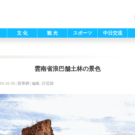
文 化
観 光
スポーツ
中日交流
雲南省浪巴舗土林の景色
10:10:56
| 新華網 |
編集: 許芸潁