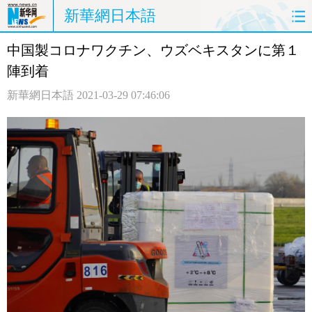
新華網日本語
中国製コロナワクチン、ウズベキスタンに第１
ホームページ
政治
経済
陣到着
社会
文化
エンタメ
新華網日本語
2021-03-29 07:46:06
観光
評論
写真
中日対訳