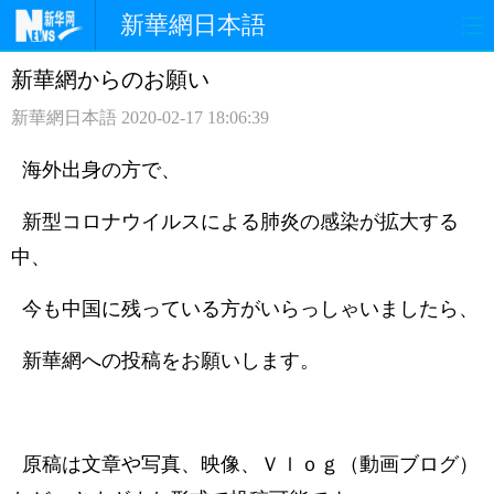
新華網日本語
新華網からのお願い
ホームページ
政治
経済
新華網日本語
2020-02-17 18:06:39
社会
文化
エンタメ
海外出身の方で、
観光
評論
写真
新型コロナウイルスによる肺炎の感染が拡大する
中日対訳
中、
今も中国に残っている方がいらっしゃいましたら、
新華網への投稿をお願いします。
原稿は文章や写真、映像、Ｖｌｏｇ（動画ブログ）