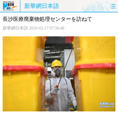
新華網日本語
長沙医療廃棄物処理センターを訪ねて
ホームページ
政治
経済
新華網日本語
2020-02-17 07:56:48
社会
文化
エンタメ
観光
評論
写真
中日対訳