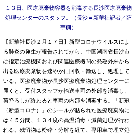
１３日、医療廃棄物容器を消毒する長沙医療廃棄物
処理センターのスタッフ。（長沙＝新華社記者／薛
宇舸）
【新華社長沙２月１７日】新型コロナウイルスによ
る肺炎の発生が報告されてから、中国湖南省長沙市
は指定治療機関および関連医療機関の発熱外来から
出る医療廃棄物を速やかに回収・輸送し、処理して
いる。医療廃棄物が長沙医療廃棄物処理センターに
届くと、受付スタッフが輸送車両の外部を消毒し、
荷降ろしが終わると車両の内部を消毒する。「新冠
（新型コロナ）」のシールが貼られた医療廃棄物に
は４５分間、１３４度の高温消毒・滅菌処理が行わ
れる。残留物は粉砕・分解を経て、専用車で埋立処