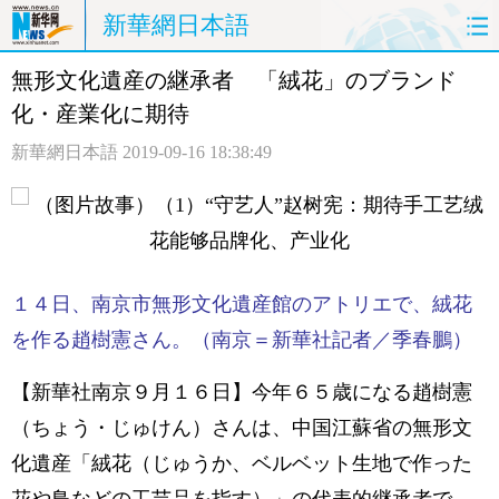
新華網日本語
無形文化遺産の継承者 「絨花」のブランド
ホームページ
政治
経済
化・産業化に期待
社会
文化
エンタメ
新華網日本語
2019-09-16 18:38:49
観光
評論
写真
中日対訳
１４日、南京市無形文化遺産館のアトリエで、絨花
を作る趙樹憲さん。（南京＝新華社記者／季春鵬）
【新華社南京９月１６日】今年６５歳になる趙樹憲
（ちょう・じゅけん）さんは、中国江蘇省の無形文
化遺産「絨花（じゅうか、ベルベット生地で作った