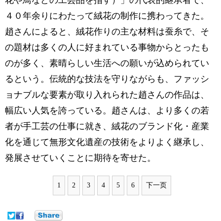
花や鳥などの工芸品を指す）」の代表的継承者で、
４０年余りにわたって絨花の制作に携わってきた。
趙さんによると、絨花作りの主な材料は蚕糸で、そ
の題材は多くの人に好まれている事物からとったも
のが多く、素晴らしい生活への願いが込められてい
るという。伝統的な技法を守りながらも、ファッシ
ョナブルな要素が取り入れられた趙さんの作品は、
幅広い人気を誇っている。趙さんは、より多くの若
者が手工芸の仕事に就き、絨花のブランド化・産業
化を通じて無形文化遺産の技術をよりよく継承し、
発展させていくことに期待を寄せた。
1
2
3
4
5
6
下一页