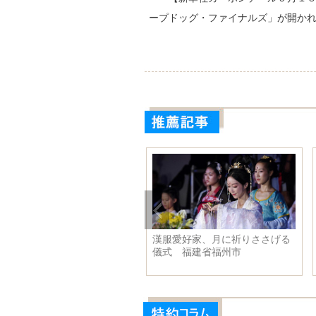
ープドッグ・ファイナルズ」が開か
俗博物館で伝統文化の雰囲気
漢服愛好家、月に祈りささげる
満ちた祝日を楽しむ 江蘇省
儀式 福建省福州市