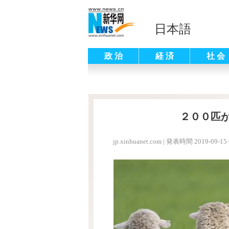
日本語
政 治
経 済
社 会
２００匹
jp.xinhuanet.com
|
発表時間 2019-09-15 