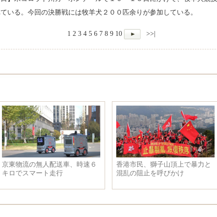
れている。今回の決勝戦には牧羊犬２００匹余りが参加している。
1
2
3
4
5
6
7
8
9
10
>>|
京東物流の無人配送車、時速６
香港市民、獅子山頂上で暴力と
キロでスマート走行
混乱の阻止を呼びかけ