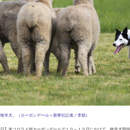
う牧羊犬。（カーボンデール＝新華社記者／李穎）
５日】米コロラド州カーボンデールで１０～１５日にかけて、牧羊犬競