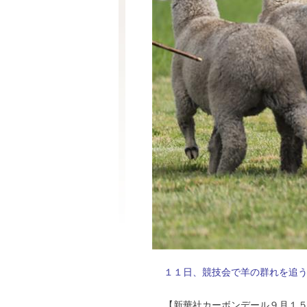
１１日、競技会で羊の群れを追
【新華社カーボンデール９月１