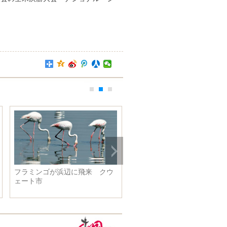
フラミンゴが浜辺に飛来 クウ
２００匹が頂点目指す 全米
ェート市
羊犬競技会決勝大会、コロラ
州で開催