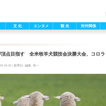
文 化
エンタメ
観 光
対外関係
が頂点目指す 全米牧羊犬競技会決勝大会、コロラ
09:49:00
| 新華社 |
編集: 张一