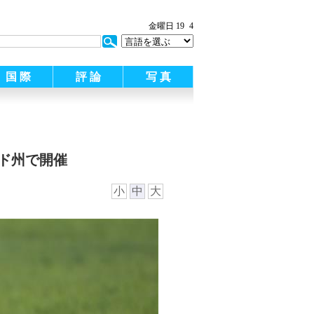
金曜日 19
4
国 際
評 論
写 真
ド州で開催
小
中
大