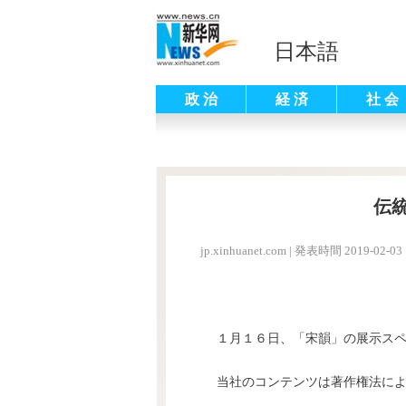
日本語
政 治
経 済
社 会
伝
jp.xinhuanet.com
|
発表時間 2019-02-03 
１月１６日、「宋韻」の展示ス
当社のコンテンツは著作権法に