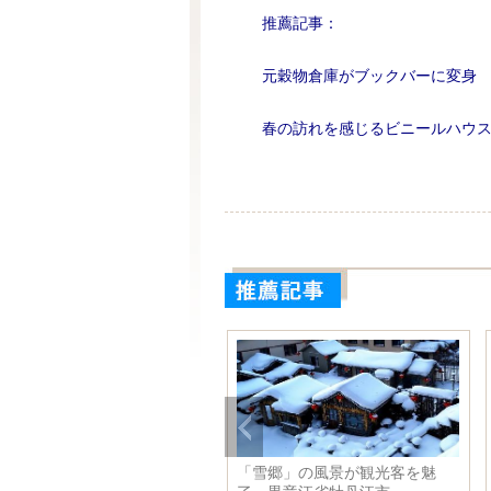
推薦記事：
元穀物倉庫がブックバーに変身
春の訪れを感じるビニールハウ
銀の世界広がる 寧夏回族自
「雪郷」の風景が観光客を魅