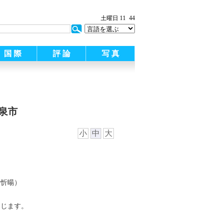
土曜日 11
44
国 際
評 論
写 真
泉市
小
中
大
翁忻暘）
禁じます。