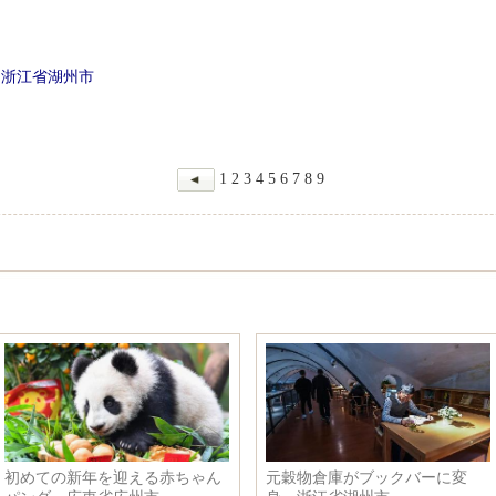
 浙江省湖州市
ス
1
2
3
4
5
6
7
8
9
初めての新年を迎える赤ちゃん
元穀物倉庫がブックバーに変