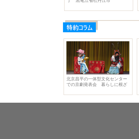
区銀川市
了 黒竜江省牡丹江市