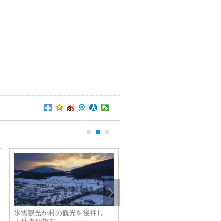
氷雪観光が村の観光を後押し
故宮博物院の珍宝館、第２期