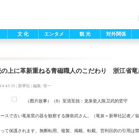
文 化
エンタメ
観 光
対外関係
統の上に革新重ねる青磁職人のこだわり 浙江省竜
14:43:35
| 新華社 |
編集: 张一
ペースで古い竜泉窯の器を観察する陳衛武さん。（竜泉＝新華社記者／
よって保護されます。無断転用、複製、掲載、転載、営利目的の引用は