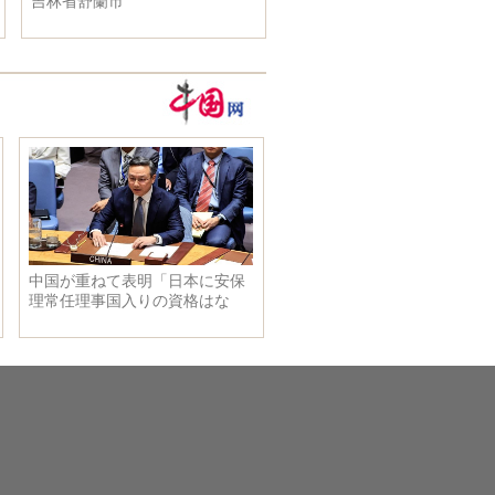
吉林省舒蘭市
示入れ替え完了 春節前に一
公開へ