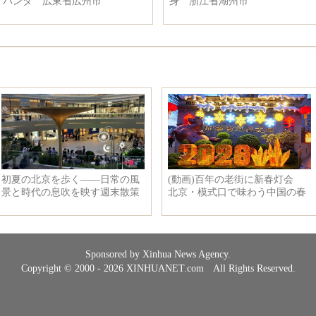
パンダ 広東省広州市
身 浙江省湖州市
Sponsored by Xinhua News Agency.
Copyright © 2000 - 2026 XINHUANET.com All Rights Reserved.