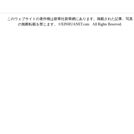
このウェブサイトの著作権は新華社新華網にあります。掲載された記事、写真
の無断転載を禁じます。 ©XINHUANET.com All Rights Reserved.