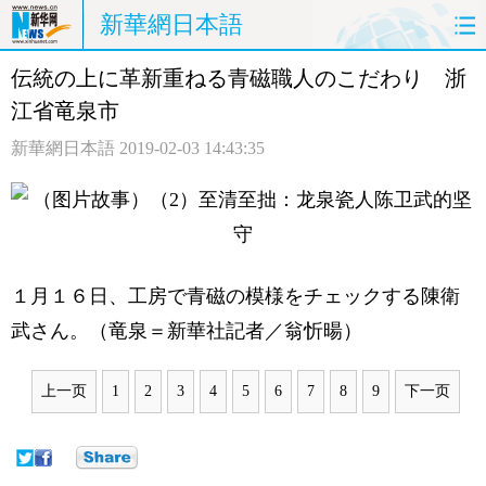
新華網日本語
伝統の上に革新重ねる青磁職人のこだわり 浙
ホームページ
政治
経済
江省竜泉市
社会
文化
エンタメ
新華網日本語
2019-02-03 14:43:35
観光
評論
写真
中日対訳
１月１６日、工房で青磁の模様をチェックする陳衛
武さん。（竜泉＝新華社記者／翁忻暘）
上一页
1
2
3
4
5
6
7
8
9
下一页