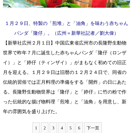
１月２９日、特製の「煎堆」と「油角」を味わう赤ちゃん
パンダ「隆仔」。（広州＝新華社記者／劉大偉）
【新華社広州２月１日】中国広東省広州市の長隆野生動物
世界で昨年７月に誕生した赤ちゃんパンダ「隆仔（ロンザ
イ）」と「婷仔（ティンザイ）」がまもなく初めての旧正
月を迎える。１月２９日は旧暦の１２月２４日で、同省の
伝統的習俗では正月料理の準備をする「開炸」の日にあた
る。長隆野生動物世界は「隆仔」と「婷仔」に竹の粉で作
った伝統的な揚げ物料理「煎堆」と「油角」を用意し、新
年の雰囲気を盛り上げた。
1
2
3
4
5
6
下一页