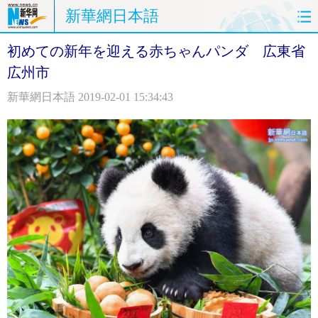
新華網日本語
初めての新年を迎える赤ちゃんパンダ 広東省
ホームページ
政治
経済
広州市
社会
文化
エンタメ
新華網日本語
2019-02-01 15:34:43
観光
評論
写真
中日対訳