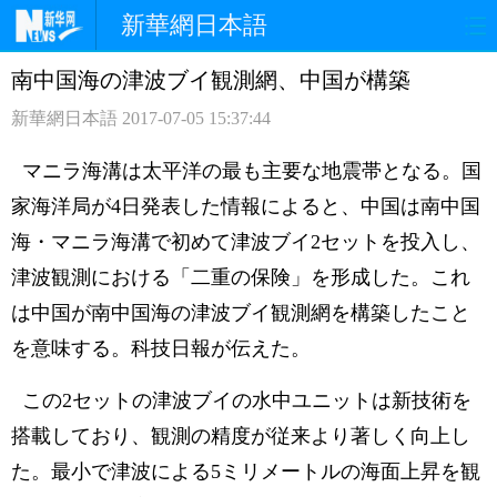
新華網日本語
南中国海の津波ブイ観測網、中国が構築
ホームページ
政治
経済
新華網日本語
2017-07-05 15:37:44
社会
文化
エンタメ
マニラ海溝は太平洋の最も主要な地震帯となる。国
観光
評論
写真
家海洋局が4日発表した情報によると、中国は南中国
海・マニラ海溝で初めて津波ブイ2セットを投入し、
中日対訳
津波観測における「二重の保険」を形成した。これ
は中国が南中国海の津波ブイ観測網を構築したこと
を意味する。科技日報が伝えた。
この2セットの津波ブイの水中ユニットは新技術を
搭載しており、観測の精度が従来より著しく向上し
た。最小で津波による5ミリメートルの海面上昇を観