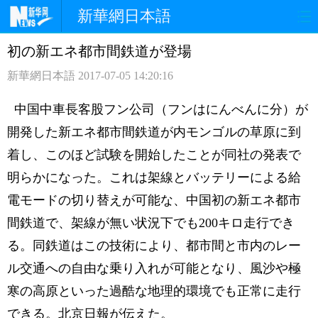
新華網日本語
初の新エネ都市間鉄道が登場
ホームページ
政治
経済
新華網日本語
2017-07-05 14:20:16
社会
文化
エンタメ
中国中車長客股フン公司（フンはにんべんに分）が
観光
評論
写真
開発した新エネ都市間鉄道が内モンゴルの草原に到
着し、このほど試験を開始したことが同社の発表で
中日対訳
明らかになった。これは架線とバッテリーによる給
電モードの切り替えが可能な、中国初の新エネ都市
間鉄道で、架線が無い状況下でも200キロ走行でき
る。同鉄道はこの技術により、都市間と市内のレー
ル交通への自由な乗り入れが可能となり、風沙や極
寒の高原といった過酷な地理的環境でも正常に走行
できる。北京日報が伝えた。