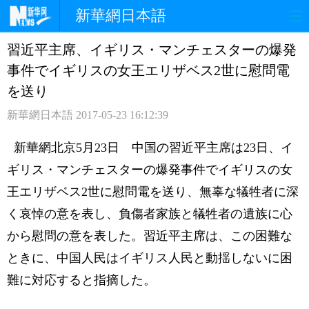
新華網日本語
習近平主席、イギリス・マンチェスターの爆発
ホームページ
政治
経済
事件でイギリスの女王エリザベス2世に慰問電
社会
文化
エンタメ
を送り
新華網日本語
2017-05-23 16:12:39
観光
評論
写真
新華網北京5月23日 中国の習近平主席は23日、イ
中日対訳
ギリス・マンチェスターの爆発事件でイギリスの女
王エリザベス2世に慰問電を送り、無辜な犠牲者に深
く哀悼の意を表し、負傷者家族と犠牲者の遺族に心
から慰問の意を表した。習近平主席は、この困難な
ときに、中国人民はイギリス人民と動揺しないに困
難に対応すると指摘した。