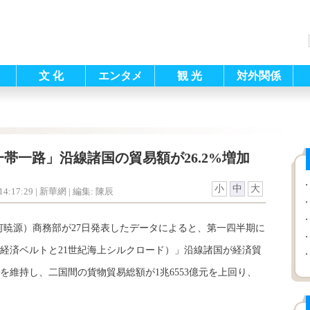
文 化
エンタメ
観 光
対外関係
帯一路」沿線諸国の貿易額が26.2%増加
小
中
大
4:17:29
| 新華網 |
編集: 陳辰
何暁源）商務部が27日発表したデータによると、第一四半期に
経済ベルトと21世紀海上シルクロード）」沿線諸国が経済貿
を維持し、二国間の貨物貿易総額が1兆6553億元を上回り、