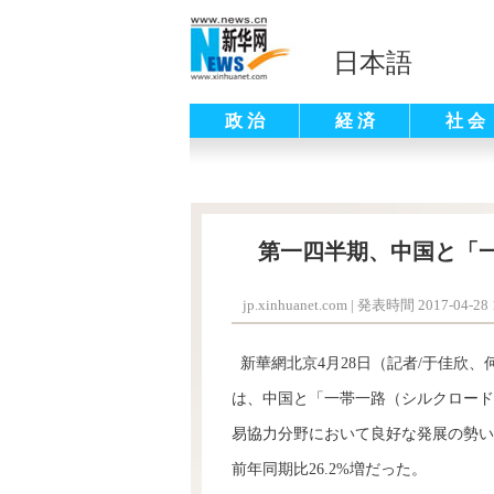
日本語
政 治
経 済
社 会
第一四半期、中国と「一
jp.xinhuanet.com
|
発表時間 2017-04-28 1
新華網北京4月28日（記者/于佳欣、
は、中国と「一帯一路（シルクロード
易協力分野において良好な発展の勢い
前年同期比26.2%増だった。