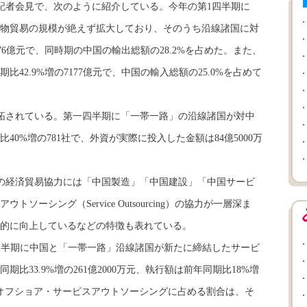
記者会見で、次のように紹介している。今年の第1四半期に
物貿易の規模が絶えず拡大しており、そのうち沿線諸国に対
376億元で、同時期の中国の輸出総額の28.2%を占めた。また、
42.9%増の7177億元で、中国の輸入総額の25.0%を占めて
拓されている。第一四半期に「一帯一路」の沿線諸国が対中
0%増の781社で、外資が実際に投入した金額は84億5000万
の経済貿易協力には「中国製造」「中国建設」「中国サービ
ーシング（Service Outsourcing）の協力が一層深ま
的に向上しているなどの特徴も表れている。
四半期に中国と「一帯一路」沿線諸国が新たに締結したサービ
比33.9%増の261億2000万元、執行額は前年同期比18%増
国のオフショア・サービスアウトソーシングに占める割合は、そ