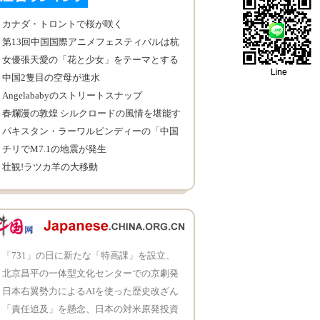
に行うことを強調
カナダ・トロントで桜が咲く
第13回中国国際アニメフェスティバルは杭
州で開催
女優張天愛の「花と少女」をテーマとする
写真
中国2隻目の空母が進水
Angelababyのストリートスナップ
春爛漫の敦煌 シルクロードの風情を堪能す
る観光客
パキスタン・ラーワルピンディーの「中国
商城」
チリでM7.1の地震が発生
壮観!ラツカ羊の大移動