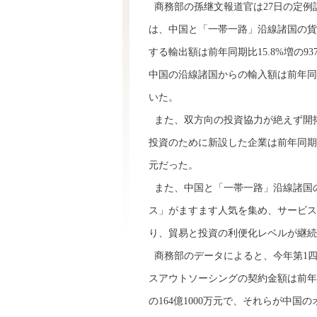
商務部の孫继文報道官は27日の定例
は、中国と「一帯一路」沿線諸国の貨
する輸出額は前年同期比15.8%増の9
中国の沿線諸国からの輸入額は前年同期比
いた。
また、双方向の投資協力が絶えず開
投資のために新設した企業は前年同期比4
元だった。
また、中国と「一帯一路」沿線諸国
ス」がますます人気を集め、サービスアウトソ
り、貿易と投資の利便化レベルが継続
商務部のデータによると、今年第1
スアウトソーシングの契約金額は前年同期
の164億1000万元で、それらが中