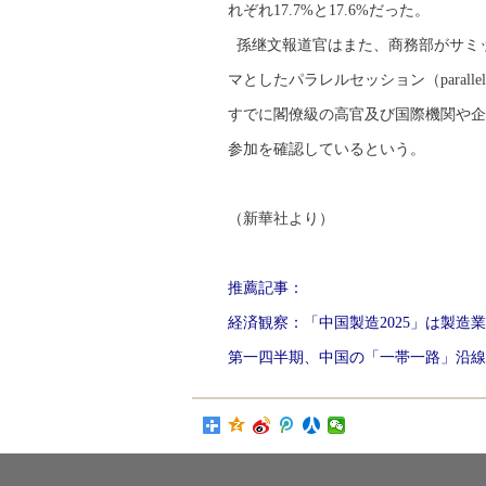
れぞれ17.7%と17.6%だった。
孫继文報道官はまた、商務部がサミ
マとしたパラレルセッション（parall
すでに閣僚級の高官及び国際機関や企
参加を確認しているという。
（新華社より）
推薦記事：
経済観察：「中国製造2025」は製造
第一四半期、中国の「一帯一路」沿線