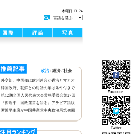
木曜日 13
24
国 際
評 論
写 真
/
/
政治
経済
社会
外交部、中国側は欧州連合が香港とマカオ
事務への干渉を停止するよう要求
韓国政府、朝鮮との対話の扉は条件付きで
開放すると述べ
第12期全国人民代表大会常務委員会第27回
会議は北京で閉幕
『習近平 国政運営を語る』アラビア語版
検討推奨会がアブダビで開催
習近平主席が中国共産党中央政治局第40回
グループ学習で金融が活性化すれば、経済
が活性化し、金融が安定すれば、経済が安
定する、金融活動と金融の安全管理を適切