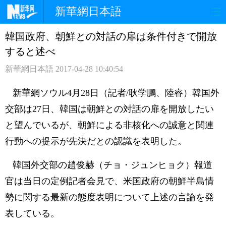
新華網日本語
韓国政府、朝鮮との対話の扉は条件付きで開放
ホームページ
政治
経済
すると述べ
社会
文化
エンタメ
新華網日本語
2017-04-28 10:40:54
観光
評論
写真
新華網
ソウル
4月28日（記者/耿学鵬、陸睿）韓国外
交部は27日、韓国は朝鮮との対話の扉を開放したい
中日対訳
と望んでいるが、朝鮮による非核化への誠意と関連
行動への提示が先決だとの認識を表明した。
韓国外交部の趙俊赫（チョ・ジュンヒョク）報道
官は当日の定例記者会見で、米国政府の朝鮮半島情
勢に関する最新の態度表明について上述の言論を発
表している。