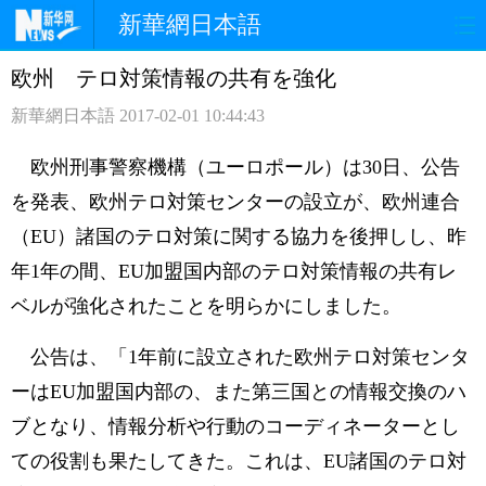
新華網日本語
欧州 テロ対策情報の共有を強化
ホームページ
政治
経済
新華網日本語
2017-02-01 10:44:43
社会
文化
エンタメ
欧州刑事警察機構（ユーロポール）は30日、公告
観光
評論
写真
を発表、欧州テロ対策センターの設立が、欧州連合
（EU）諸国のテロ対策に関する協力を後押しし、昨
中日対訳
年1年の間、EU加盟国内部のテロ対策情報の共有レ
ベルが強化されたことを明らかにしました。
公告は、「1年前に設立された欧州テロ対策センタ
ーはEU加盟国内部の、また第三国との情報交換のハ
ブとなり、情報分析や行動のコーディネーターとし
ての役割も果たしてきた。これは、EU諸国のテロ対