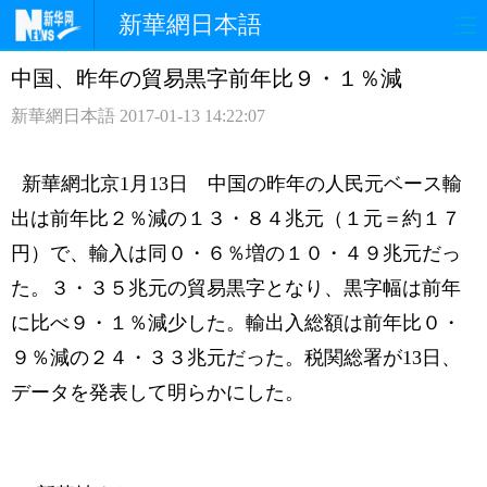
新華網日本語
中国、昨年の貿易黒字前年比９・１％減
ホームページ
政治
経済
新華網日本語
2017-01-13 14:22:07
社会
文化
エンタメ
新華網北京1月13日 中国の昨年の人民元ベース輸
観光
評論
写真
出は前年比２％減の１３・８４兆元（１元＝約１７
中日対訳
円）で、輸入は同０・６％増の１０・４９兆元だっ
た。３・３５兆元の貿易黒字となり、黒字幅は前年
に比べ９・１％減少した。輸出入総額は前年比０・
９％減の２４・３３兆元だった。税関総署が13日、
データを発表して明らかにした。