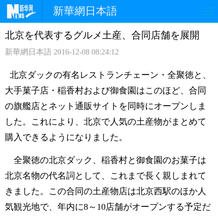
新華網日本語
北京を代表するグルメ土産、合同店舗を展開
ホームページ
政治
経済
新華網日本語
2016-12-08 08:24:12
社会
文化
エンタメ
北京ダックの有名レストランチェーン・全聚徳と、
観光
評論
写真
大手菓子店・稲香村および御食園はこのほど、合同
の旗艦店とネット通販サイトを同時にオープンしま
中日対訳
した。これにより、北京で人気の土産物がまとめて
購入できるようになりました。
全聚徳の北京ダック、稲香村と御食園のお菓子は
北京名物の代名詞として、これまで長く親しまれて
きました。この合同の土産物店は北京西駅のほか人
気観光地で、年内に8～
1
0店舗がオープンする予定だ