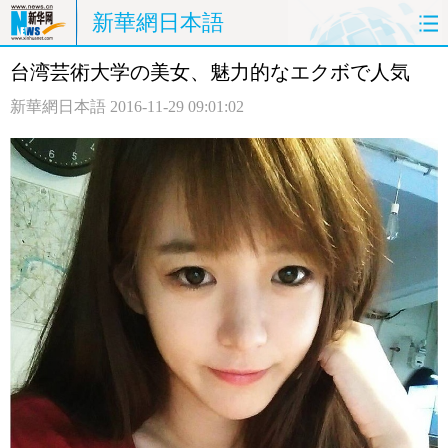
新華網日本語
台湾芸術大学の美女、魅力的なエクボで人気
ホームページ
政治
経済
新華網日本語
2016-11-29 09:01:02
社会
文化
エンタメ
観光
評論
写真
中日対訳