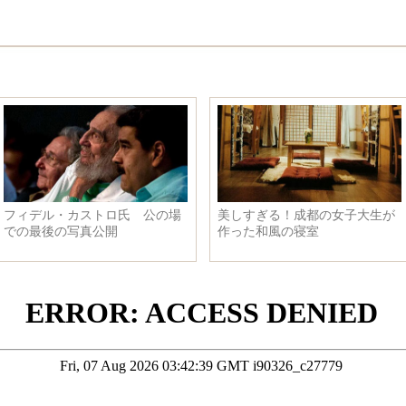
フィデル・カストロ氏 公の場
美しすぎる！成都の女子大生が
での最後の写真公開
作った和風の寝室