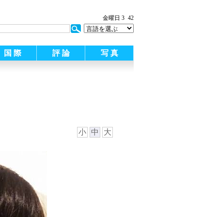
:
金曜日 3
43
国 際
評 論
写 真
小
中
大