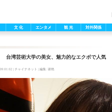
文 化
エンタメ
観 光
対外関係
台湾芸術大学の美女、魅力的なエクボで人気
09:01:02
| チャイナネット |
編集: 谢艳