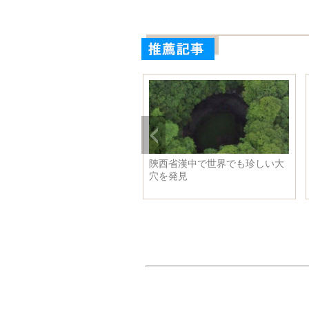
クライナの90年代生まれ美人
陝西省漢中で世界でも珍しい大
僚 政界の「ビジュアル担
穴を発見
」