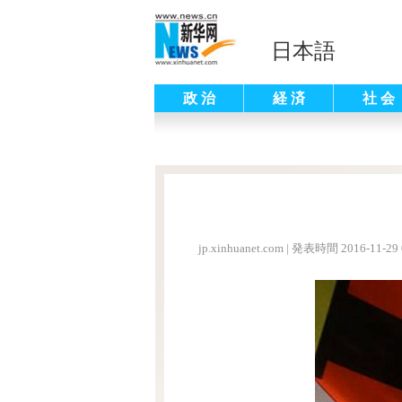
日本語
政 治
経 済
社 会
jp.xinhuanet.com
|
発表時間 2016-11-29 