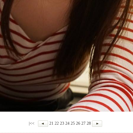
|<<
21
22
23
24
25
26
27
28