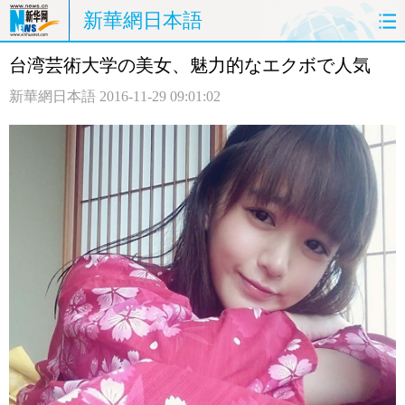
新華網日本語
台湾芸術大学の美女、魅力的なエクボで人気
ホームページ
政治
経済
新華網日本語
2016-11-29 09:01:02
社会
文化
エンタメ
観光
評論
写真
中日対訳