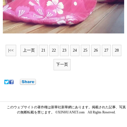
|<<
上一页
21
22
23
24
25
26
27
28
下一页
このウェブサイトの著作権は新華社新華網にあります。掲載された記事、写真
の無断転載を禁じます。 ©XINHUANET.com All Rights Reserved.