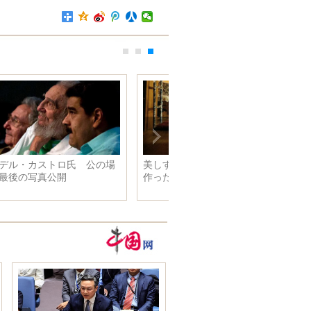
中国空軍の多型戦闘機が同時に
バシー海峡と宮古海峡を通過