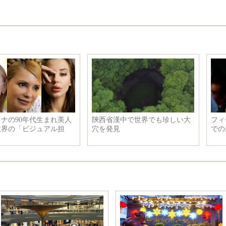
フィデル・カストロ氏 公の場
美しすぎる！成都の女子大生が
での最後の写真公開
作った和風の寝室