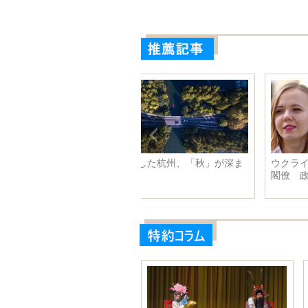
クライナの90年代生まれ美人
陝西省漢中で世界でも珍しい大
僚 政界の「ビジュアル担
穴を発見
」