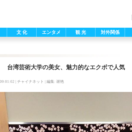
文 化
エンタメ
観 光
対外関係
台湾芸術大学の美女、魅力的なエクボで人気
09:01:02
| チャイナネット |
編集: 谢艳