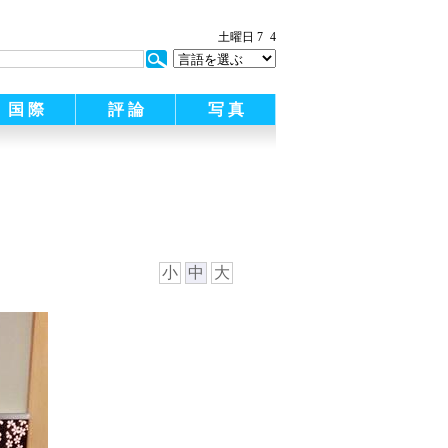
土曜日 7
4
国 際
評 論
写 真
小
中
大