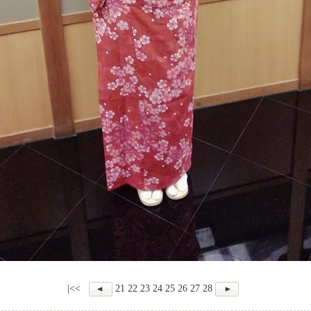
|<<
21
22
23
24
25
26
27
28