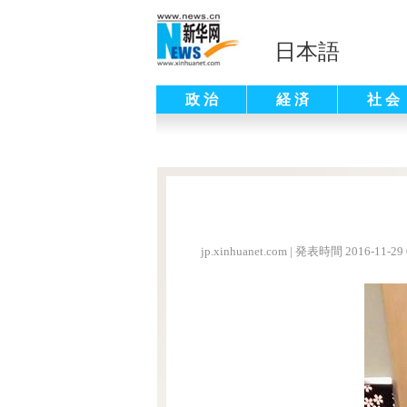
日本語
政 治
経 済
社 会
jp.xinhuanet.com
|
発表時間 2016-11-29 