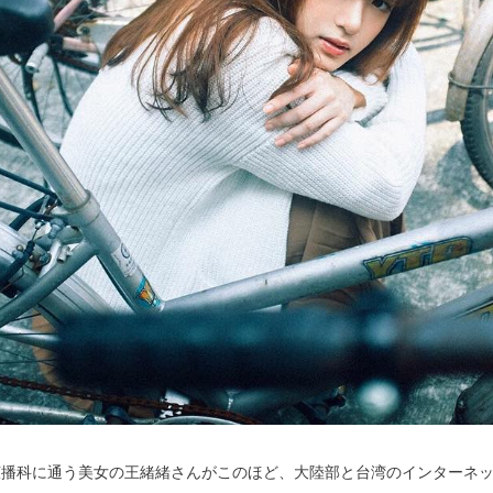
広播科に通う美女の王緒緒さんがこのほど、大陸部と台湾のインターネ