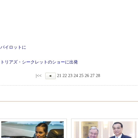
性パイロットに
クトリアズ・シークレットのショーに出発
|<<
21
22
23
24
25
26
27
28