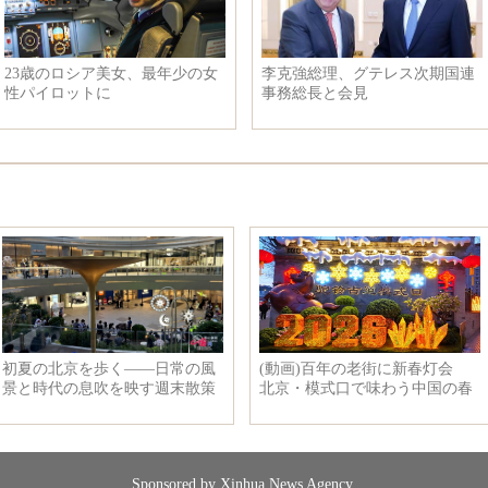
23歳のロシア美女、最年少の女
李克強総理、グテレス次期国連
性パイロットに
事務総長と会見
Sponsored by Xinhua News Agency.