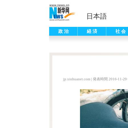
日本語
政 治
経 済
社 会
jp.xinhuanet.com
|
発表時間 2016-11-29 