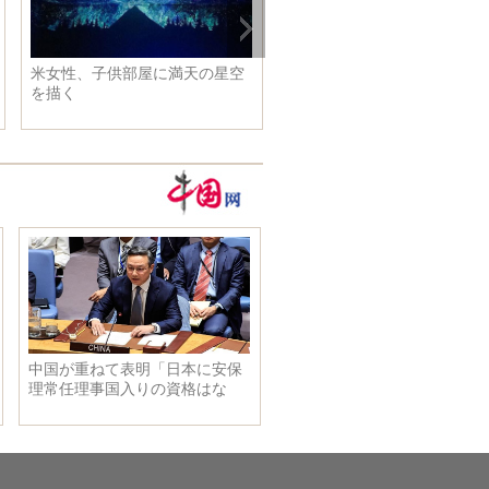
米女性、子供部屋に満天の星空
英双子姉妹、100歳の誕生日
を描く
える