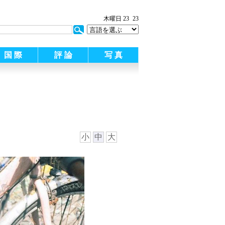
木曜日 23
23
国 際
評 論
写 真
小
中
大