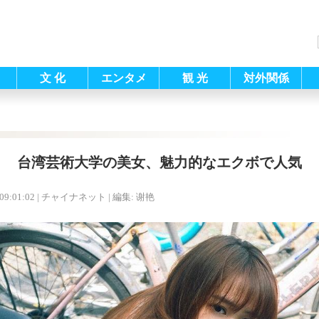
文 化
エンタメ
観 光
対外関係
台湾芸術大学の美女、魅力的なエクボで人気
09:01:02
| チャイナネット |
編集: 谢艳