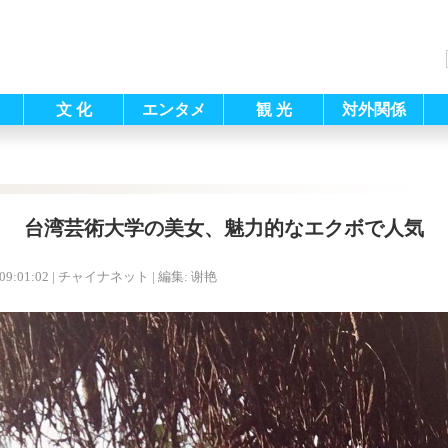
文 化
エンタメ
観 光
対外関係
台湾芸術大学の美女、魅力的なエクボで人気
09:01:02
| チャイナネット |
編集: 谢艳