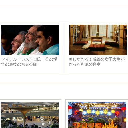
フィデル・カストロ氏 公の場
美しすぎる！成都の女子大生が
での最後の写真公開
作った和風の寝室