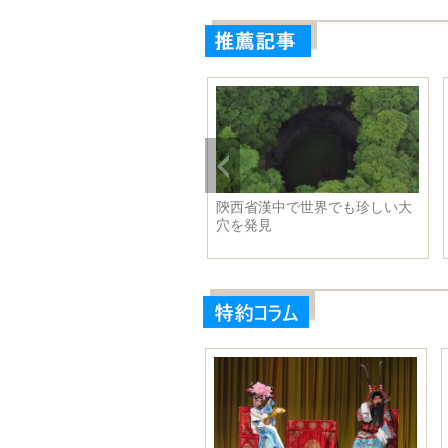
クライナの90年代生まれ美人
陝西省漢中で世界でも珍しい大
僚 政界の「ビジュアル担
穴を発見
」