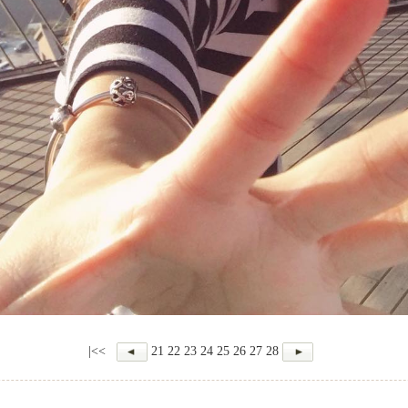
|<<
21
22
23
24
25
26
27
28