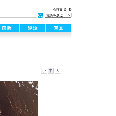
:
金曜日 13
46
国 際
評 論
写 真
小
中
大