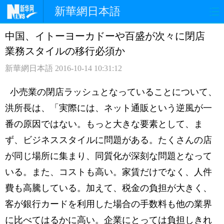
新華網日本語
中国、イトーヨーカドーや百盛が次々に閉店
ホームページ
政治
経済
業務スタイルの移行必須か
社会
文化
エンタメ
新華網日本語
2016-10-14 10:31:12
観光
評論
写真
小売業の閉店ラッシュとなっていることについて、
洪所長は、「実際には、ネット通販という逆風が一
中日対訳
番の原因ではない。もっと大きな要素として、ま
ず、ビジネススタイルに問題がある。たくさんの店
が同じ場所に集まり、同質化が深刻な問題となって
いる。また、コストも高い。家賃だけでなく、人件
費も高騰している。加えて、税金の負担が大きく、
客が銀行カードを利用した場合の手数料も他の業界
に比べてはるかに高い。企業にとっては負担しきれ