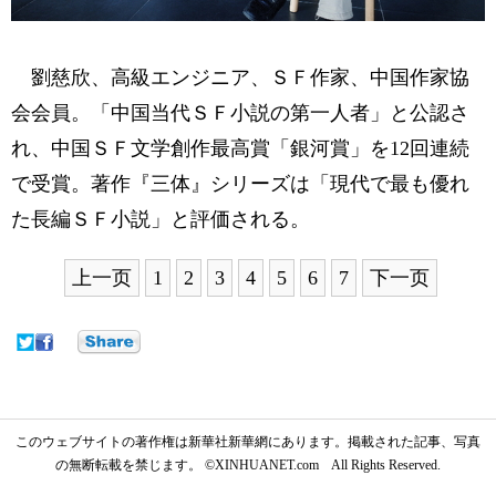
劉慈欣、高級エンジニア、ＳＦ作家、中国作家協
会会員。「中国当代ＳＦ小説の第一人者」と公認さ
れ、中国ＳＦ文学創作最高賞「銀河賞」を12回連続
で受賞。著作『三体』シリーズは「現代で最も優れ
た長編ＳＦ小説」と評価される。
上一页
1
2
3
4
5
6
7
下一页
このウェブサイトの著作権は新華社新華網にあります。掲載された記事、写真
の無断転載を禁じます。 ©XINHUANET.com All Rights Reserved.