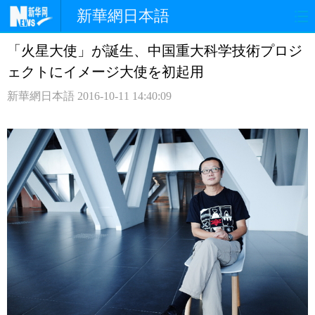
新華網日本語
「火星大使」が誕生、中国重大科学技術プロジ
ホームページ
政治
経済
ェクトにイメージ大使を初起用
社会
文化
エンタメ
新華網日本語
2016-10-11 14:40:09
観光
評論
写真
中日対訳