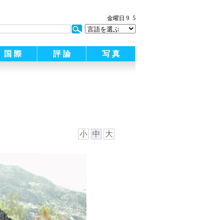
金曜日 9
5
国 際
評 論
写 真
小
中
大