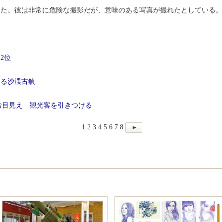
した。彼は非常に危険な撮影だが、意味のある写真が撮れたとしている
2位
きる沙渓古鎮
お目見え 観光客を引きつける
1
2
3
4
5
6
7
8