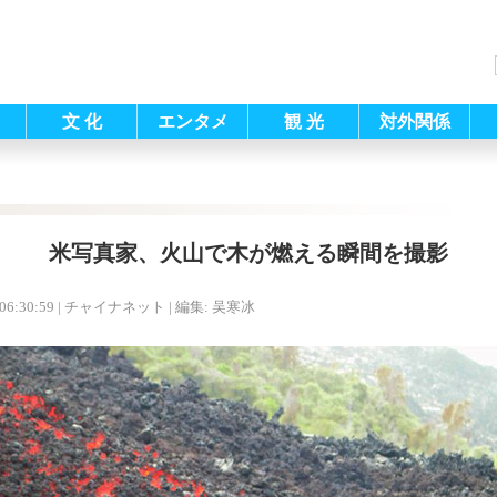
文 化
エンタメ
観 光
対外関係
米写真家、火山で木が燃える瞬間を撮影
06:30:59
| チャイナネット |
編集: 吴寒冰