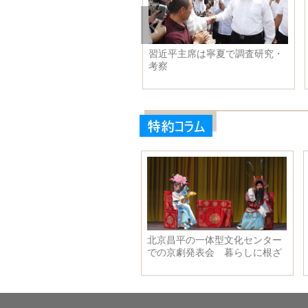
ラマ「重版出来！」を通して
習近平主席は寧夏で調査研究・
る日本の漫画界
考察