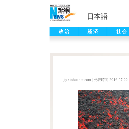
日本語
政 治
経 済
社 会
jp.xinhuanet.com
|
発表時間 2016-07-22 