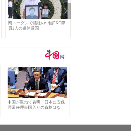
南スーダンで犠牲の中国PKO隊
員2人の遺体帰国