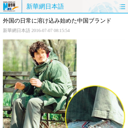
新華網日本語
外国の日常に溶け込み始めた中国ブランド
ホームページ
政治
経済
新華網日本語
2016-07-07 08:15:54
社会
文化
エンタメ
観光
評論
写真
中日対訳