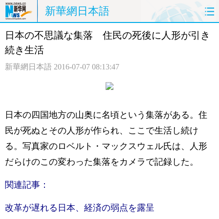
新華網日本語
日本の不思議な集落 住民の死後に人形が引き
ホームページ
政治
経済
続き生活
社会
文化
エンタメ
新華網日本語
2016-07-07 08:13:47
観光
評論
写真
中日対訳
日本の四国地方の山奥に名頃という集落がある。住
民が死ぬとその人形が作られ、ここで生活し続け
る。写真家のロベルト・マックスウェル氏は、人形
だらけのこの変わった集落をカメラで記録した。
関連記事：
改革が遅れる日本、経済の弱点を露呈