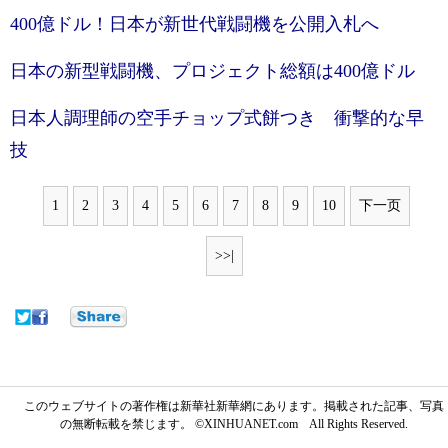
400億ドル！日本が新世代戦闘機を公開入札へ
日本の新型戦闘機、プロジェクト総額は400億ドル
日本人調理師の空手チョップ式餅つき 衝撃的な早
技
1
2
3
4
5
6
7
8
9
10
下一页
>>|
このウェブサイトの著作権は新華社新華網にあります。掲載された記事、写真
の無断転載を禁じます。 ©XINHUANET.com All Rights Reserved.