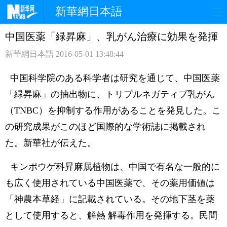
新華網日本語
中国医薬「緑昇麻」、乳がん治療に効果を発揮
ホームページ
政治
経済
新華網日本語
2016-05-01 13:48:44
社会
文化
エンタメ
中国科学院のある科学者は研究を通じて、中国医薬
観光
評論
写真
「緑昇麻」の抽出物に、トリプルネガティブ乳がん
（TNBC）を抑制する作用があることを発見した。こ
中日対訳
の研究成果がこのほど国際的な学術誌に掲載され
た。新華社が伝えた。
キンポウゲ科昇麻属植物は、中国で有名な一般的に
も広く使用されている中国医薬で、その薬用価値は
「神農本草経」に記載されている。その地下茎を薬
として使用すると、解熱 解毒作用を発揮する。民間