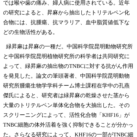
では喉や歯の痛み、婦人病に使用されている。近年
の研究によると、昇麻から抽出したトリテルペン化
合物には、抗腫瘍、抗マラリア、血中脂質値低下な
どの生物活性がある。
緑昇麻は昇麻の一種だ。中国科学院昆明動物研究所
と中国科学院昆明植物研究所の科学者は共同研究に
よって、緑昇麻の抽出物のTNBCに対する抗がん作用
を発見した。論文の筆頭著者、中国科学院昆明動物
研究所腫瘍生物学学科チーム博士課程在学中の孔燕
傑氏によると、研究者は緑昇麻の乾燥させた茎から
大量のトリテルペン単体化合物を大抽出した。その
スクリーニングによって、活性化合物「KHF16」が
TNBC細胞の体外活着を強く抑制できることが分かっ
た。さらなる研究によって、KHF16の一部がTNBC細