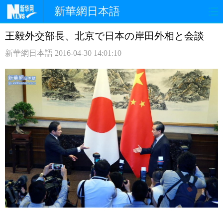
新華網日本語
王毅外交部長、北京で日本の岸田外相と会談
ホームページ
政治
経済
新華網日本語
2016-04-30 14:01:10
社会
文化
エンタメ
観光
評論
写真
中日対訳