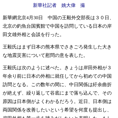
新華社記者 姚大偉 撮
新華網北京4月30日 中国の王毅外交部長は３０日、
北京の釣魚台国賓館で中国を訪問している日本の岸
田文雄外相と会談を行った。
王毅氏はまず日本の熊本県でさきごろ発生した大き
な地震災害について慰問の意を表した。
王毅氏は次のように述べた。きょうは岸田外相が３
年余り前に日本の外相に就任してから初めての中国
訪問となる。この数年の間に、中日関係は紆余曲折
が絶えず、繰り返して谷底にまで落ち込んで、その
原因は日本側がよくわかるだろう。近日、日本側は
両国関係を改善したいという希望を何度も提出し、