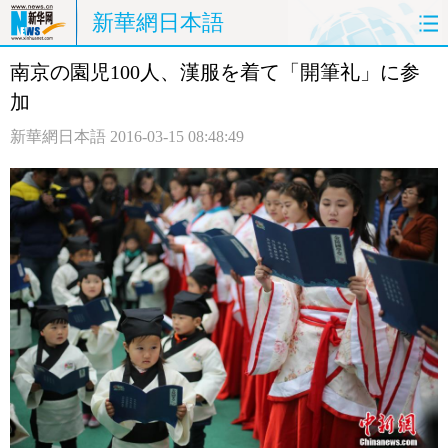
新華網日本語
南京の園児100人、漢服を着て「開筆礼」に参
ホームページ
政治
経済
加
社会
文化
エンタメ
新華網日本語
2016-03-15 08:48:49
観光
評論
写真
中日対訳