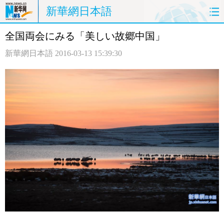
新華網日本語
全国両会にみる「美しい故郷中国」
ホームページ
政治
経済
新華網日本語
2016-03-13 15:39:30
社会
文化
エンタメ
観光
評論
写真
中日対訳