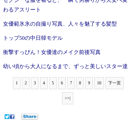
セクシーな服を着ると、一瞬で男勝りから天女へ変
わるアスリート
女優範氷氷の自撮り写真、人々を魅了する髪型
トップ50の中日韓モデル
衝撃すっぴん！女優達のメイク前後写真
幼い頃から大人になるまで、ずっと美しいスター達
1
2
3
4
5
6
7
8
9
10
下一页
>>|