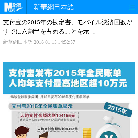
新華網日本語
支付宝の2015年の勘定書、モバイル決済回数が
ホームページ
政治
経済
すでに六割半を占めることを示し
社会
文化
エンタメ
新華網日本語
2016-01-13 14:52:57
観光
評論
写真
中日対訳