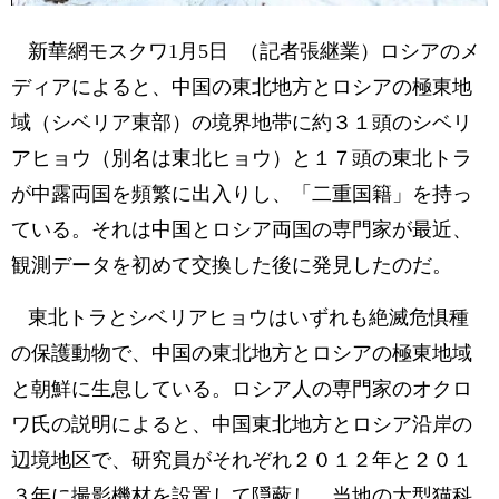
新華網モスクワ1月5日 （記者張継業）ロシアのメ
ディアによると、中国の東北地方とロシアの極東地
域（シベリア東部）の境界地帯に約３１頭のシベリ
アヒョウ（別名は東北ヒョウ）と１７頭の東北トラ
が中露両国を頻繁に出入りし、「二重国籍」を持っ
ている。それは中国とロシア両国の専門家が最近、
観測データを初めて交換した後に発見したのだ。
東北トラとシベリアヒョウはいずれも絶滅危惧種
の保護動物で、中国の東北地方とロシアの極東地域
と朝鮮に生息している。ロシア人の専門家のオクロ
ワ氏の説明によると、中国東北地方とロシア沿岸の
辺境地区で、研究員がそれぞれ２０１２年と２０１
３年に撮影機材を設置して隠蔽し、当地の大型猫科