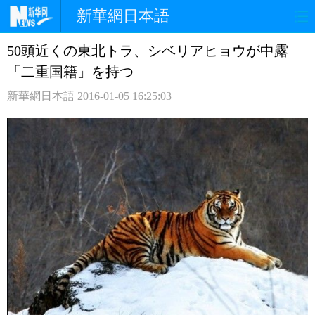
新華網日本語
50頭近くの東北トラ、シベリアヒョウが中露
ホームページ
政治
経済
「二重国籍」を持つ
社会
文化
エンタメ
新華網日本語
2016-01-05 16:25:03
観光
評論
写真
中日対訳