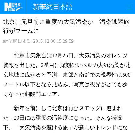
新華網日本語
北京、元旦前に重度の大気汚染か 汚染逃避旅
ホームページ
政治
経済
行がブームに
社会
文化
エンタメ
新華網日本語
2015-12-30 15:29:59
観光
評論
写真
北京市気象台は12月25日、大気汚染のオレンジ
警報を出した。2番目に深刻なレベルの大気汚染が北
中日対訳
京地域に広がると予測。東部と南部での視界性は500
メートル以下となる見込み。写真は視界がとても狭
くなった朝陽門エリア。
新年を前にして北京は再びスモッグに包まれ
た。29日には重度の汚染度になった。そんな状況
下、「大気汚染を避ける旅」が新しいトレンドにな