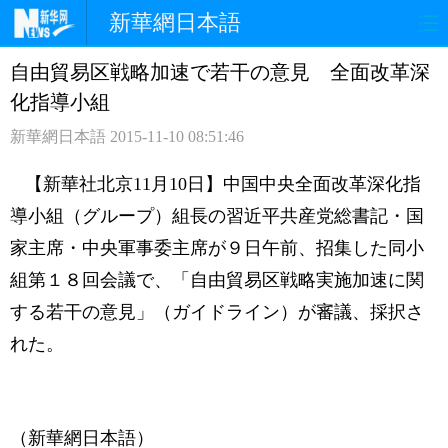
新華網日本語
自由貿易区戦略加速で若干の意見 全面改革深
ホームページ
政治
経済
化指導小組
社会
文化
エンタメ
新華網日本語
2015-11-10 08:51:46
観光
評論
写真
【新華社北京11月10日】中国中央全面改革深化指
導小組（グループ）組長の習近平共産党総書記・国
中日対訳
家主席・中央軍事委主席が９日午前、招集した同小
組第１８回会議で、「自由貿易区戦略実施加速に関
する若干の意見」（ガイドライン）が審議、採択さ
れた。
（新華網日本語）