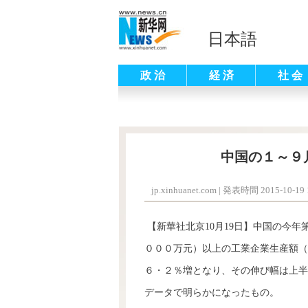
日本語
政 治
経 済
社 会
中国の１～９
jp.xinhuanet.com
|
発表時間 2015-10-19 1
【新華社北京10月19日】中国の今
０００万元）以上の工業企業生産額（
６・２％増となり、その伸び幅は上半
データで明らかになったもの。