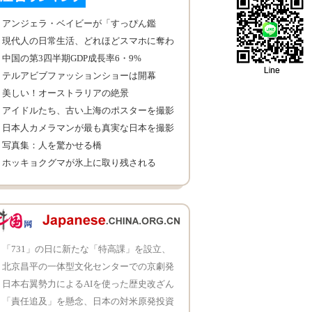
アンジェラ・ベイビーが「すっぴん鑑
定」 整形していないと確定
現代人の日常生活、どれほどスマホに奪わ
れたか知っている？
中国の第3四半期GDP成長率6・9%
テルアビブファッションショーは開幕
美しい！オーストラリアの絶景
アイドルたち、古い上海のポスターを撮影
日本人カメラマンが最も真実な日本を撮影
写真集：人を驚かせる橋
ホッキョクグマが氷上に取り残される