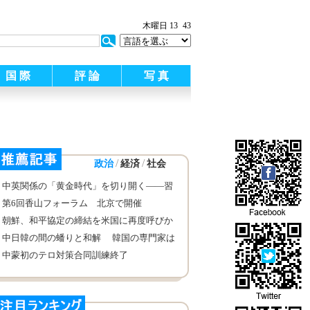
:
木曜日 13
43
国 際
評 論
写 真
/
/
政治
経済
社会
中英関係の「黄金時代」を切り開く――習
近平主席の訪英の展望
第6回香山フォーラム 北京で開催
朝鮮、和平協定の締結を米国に再度呼びか
け
中日韓の間の蟠りと和解 韓国の専門家は
どのように分析しているか
中蒙初のテロ対策合同訓練終了