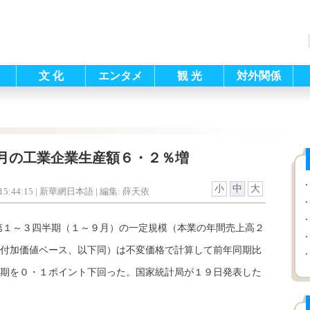
文 化
エンタメ
観 光
対外関係
月の工業企業生産額６・２％増
小
中
大
5:44:15
| 新華網日本語 |
編集: 薛天依
年第１～３四半期（１～９月）の一定規模（本業の年間売上高２
付加価値ベース、以下同）は不変価格で計算して前年同期比
期を０・１ポイント下回った。国家統計局が１９日発表した