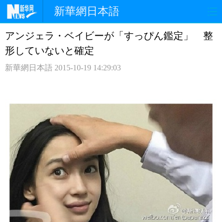
新華網日本語
アンジェラ・ベイビーが「すっぴん鑑定」 整
ホームページ
政治
経済
形していないと確定
社会
文化
エンタメ
新華網日本語
2015-10-19 14:29:03
観光
評論
写真
中日対訳