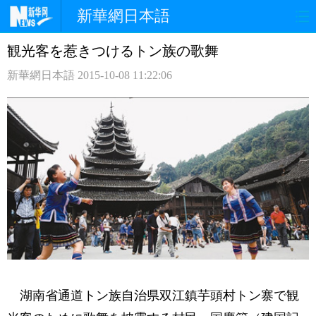
新華網日本語
観光客を惹きつけるトン族の歌舞
ホームページ
政治
経済
新華網日本語
2015-10-08 11:22:06
社会
文化
エンタメ
観光
評論
写真
中日対訳
湖南省通道トン族自治県双江鎮芋頭村トン寨で観