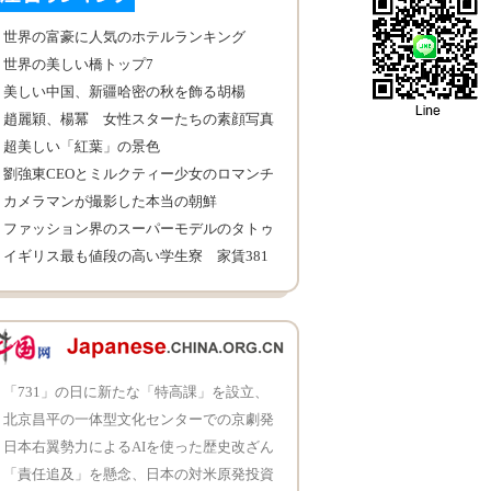
世界の富豪に人気のホテルランキング
世界の美しい橋トップ7
美しい中国、新疆哈密の秋を飾る胡楊
趙麗穎、楊冪 女性スターたちの素顔写真
超美しい「紅葉」の景色
劉強東CEOとミルクティー少女のロマンチ
ックな結婚式
カメラマンが撮影した本当の朝鮮
ファッション界のスーパーモデルのタトゥ
ー
イギリス最も値段の高い学生寮 家賃381
万円？