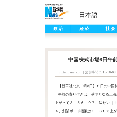
日本語
政 治
経 済
社 会
中国株式市場8日午前
jp.xinhuanet.com
|
発表時間 2015-10-08 1
【新華社北京10月8日】８日の中国
午前の寄り付きは、基準となる上海
上がって３１５６・０７、深セン（土
４、創業ボード指数は３・３８％上が