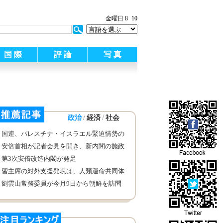
:
金曜日 8
10
国 際
評 論
写 真
/
/
政治
経済
社会
国連、パレスチナ・イスラエル緊迫情勢の
悪化に危惧
安倍首相が記者会見を開き、新内閣の施政
方針を発表
第3次安倍改造内閣が発足
習主席の対外支援発表は、人類運命共同体
理念の体現
劉雲山常務委員が今月9日から朝鮮を訪問