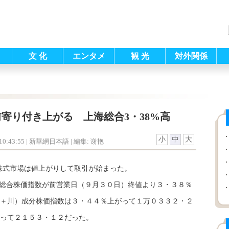
文 化
エンタメ
観 光
対外関係
寄り付き上がる 上海総合3・38%高
小
中
大
0:43:55
| 新華網日本語 |
編集: 谢艳
株式市場は値上がりして取引が始まった。
総合株価指数が前営業日（９月３０日）終値より３・３８％
＋川）成分株価指数は３・４４％上がって１万０３３２・２
って２１５３・１２だった。