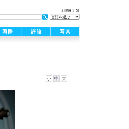
:
土曜日 1
51
国 際
評 論
写 真
小
中
大