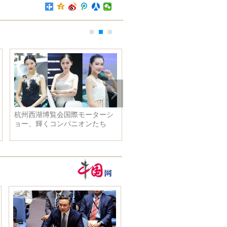
ッションデ
李克強総理は韓国の朴槿恵大統
が北京で行
領、日本の安倍晋三首相と共同
記者会見を開く