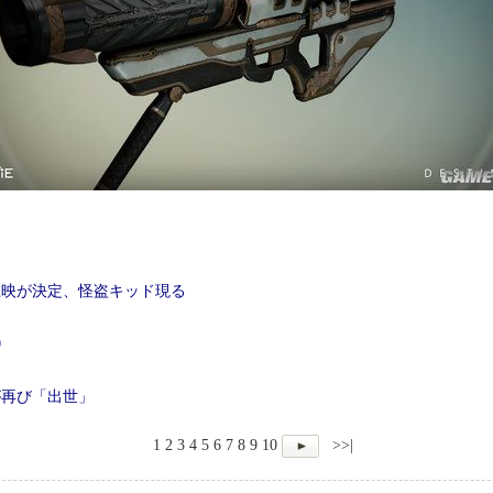
上映が決定、怪盗キッド現る
0
が再び「出世」
1
2
3
4
5
6
7
8
9
10
>>|