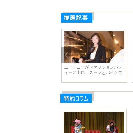
り
杭州西湖博覧会国際モーターシ
ロシア、エジプトで墜落
ョー、輝くコンパニオンたち
客機の死亡した乗客を悼