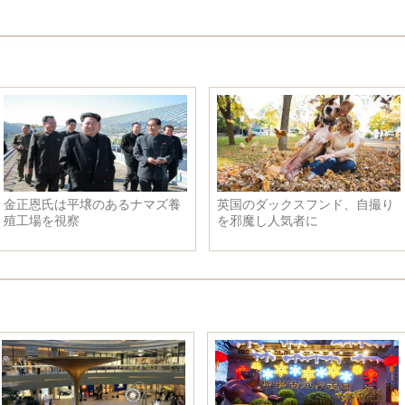
した旅
中日韓首脳会議の再開にはどん
「2015人工毛皮ファ
む
な意義があるのか
ザインコンテスト」
われ