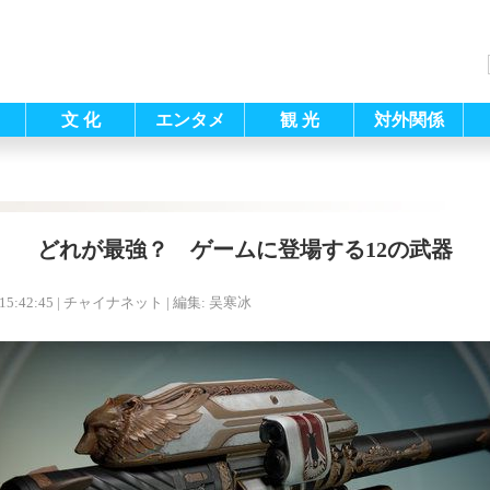
文 化
エンタメ
観 光
対外関係
どれが最強？ ゲームに登場する12の武器
15:42:45
| チャイナネット |
編集: 吴寒冰