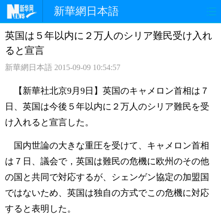
新華網日本語
英国は５年以内に２万人のシリア難民受け入れ
ホームページ
政治
経済
ると宣言
社会
文化
エンタメ
新華網日本語
2015-09-09 10:54:57
観光
評論
写真
【新華社北京9月9日】英国のキャメロン首相は７
日、英国は今後５年以内に２万人のシリア難民を受
中日対訳
け入れると宣言した。
国内世論の大きな重圧を受けて、キャメロン首相
は７日、議会で，英国は難民の危機に欧州のその他
の国と共同で対応するが、シェンゲン協定の加盟国
ではないため、英国は独自の方式でこの危機に対応
すると表明した。