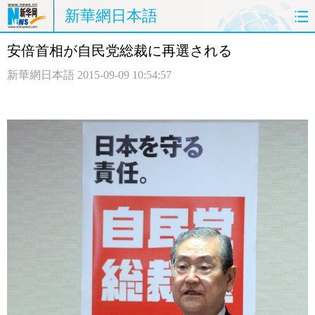
新華網日本語
安倍首相が自民党総裁に再選される
ホームページ
政治
経済
新華網日本語
2015-09-09 10:54:57
社会
文化
エンタメ
観光
評論
写真
中日対訳