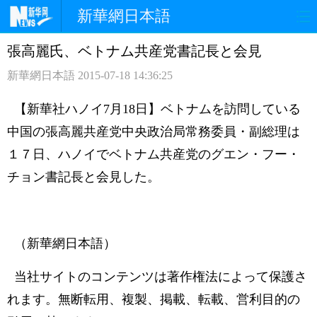
新華網日本語
張高麗氏、ベトナム共産党書記長と会見
ホームページ
政治
経済
新華網日本語
2015-07-18 14:36:25
社会
文化
エンタメ
【新華社ハノイ7月18日】ベトナムを訪問している
観光
評論
写真
中国の張高麗共産党中央政治局常務委員・副総理は
１７日、ハノイでベトナム共産党のグエン・フー・
中日対訳
チョン書記長と会見した。
（新華網日本語）
当社サイトのコンテンツは著作権法によって保護さ
れます。無断転用、複製、掲載、転載、営利目的の